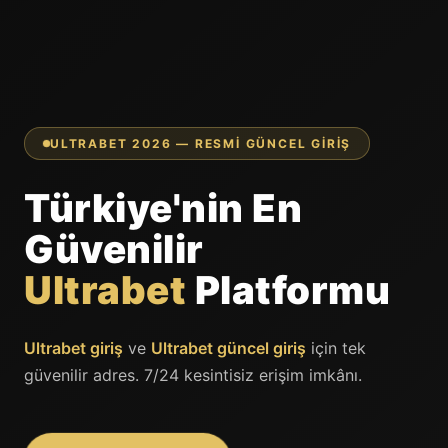
ULTRABET 2026 — RESMI GÜNCEL GIRIŞ
Türkiye'nin En
Güvenilir
Ultrabet
Platformu
Ultrabet giriş
ve
Ultrabet güncel giriş
için tek
güvenilir adres. 7/24 kesintisiz erişim imkânı.