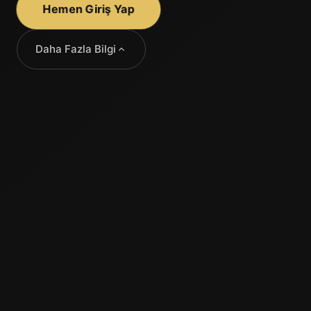
Hemen Giriş Yap
Daha Fazla Bilgi