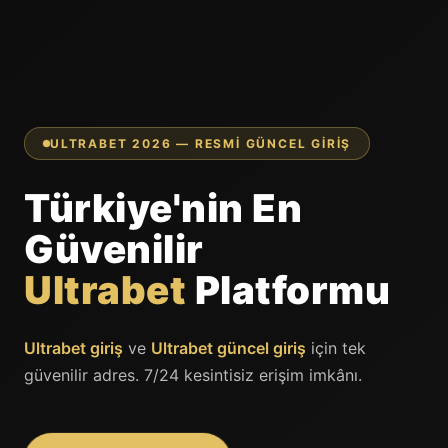
ULTRABET 2026 — RESMI GÜNCEL GIRIŞ
Türkiye'nin En
Güvenilir
Ultrabet
Platformu
Ultrabet giriş
ve
Ultrabet güncel giriş
için tek
güvenilir adres. 7/24 kesintisiz erişim imkânı.