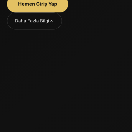
Hemen Giriş Yap
Daha Fazla Bilgi