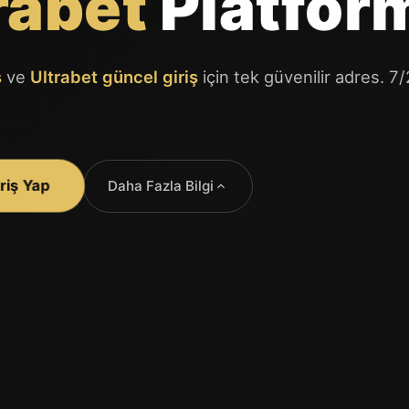
rabet
Platfor
ş
ve
Ultrabet güncel giriş
için tek güvenilir adres. 7/
.
riş Yap
Daha Fazla Bilgi