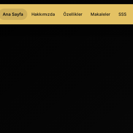
Ana Sayfa
Hakkımızda
Özellikler
Makaleler
SSS